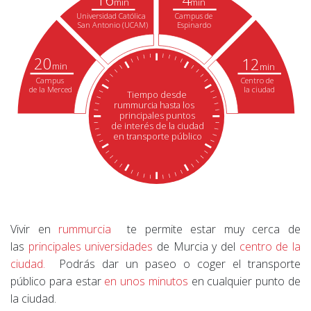
min
min
Campus de
Universidad Católica
Espinardo
San Antonio (UCAM)
20
12
min
min
Campus
Centro de
de la Merced
la ciudad
Tiempo desde
rummurcia hasta los
principales puntos
de interés de la ciudad
en transporte público
Vivir en
rummurcia
te permite estar muy cerca de
las
principales universidades
de Murcia y del
centro de la
ciudad.
Podrás dar un paseo o coger el transporte
público para estar
en unos minutos
en cualquier punto de
la ciudad.